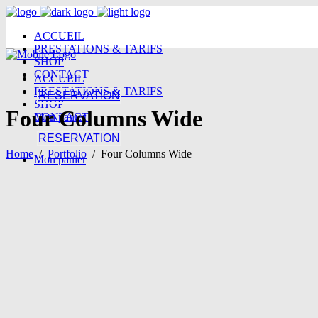
ACCUEIL
PRESTATIONS & TARIFS
SHOP
CONTACT
ACCUEIL
PRESTATIONS & TARIFS
RESERVATION
SHOP
Four Columns Wide
Mon panier
CONTACT
RESERVATION
Home
/
Portfolio
/
Four Columns Wide
Mon panier