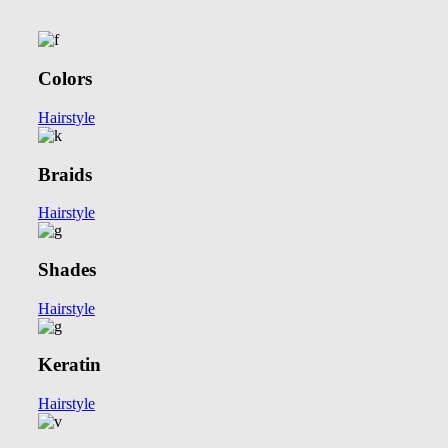
Colors
Hairstyle
Braids
Hairstyle
Shades
Hairstyle
Keratin
Hairstyle