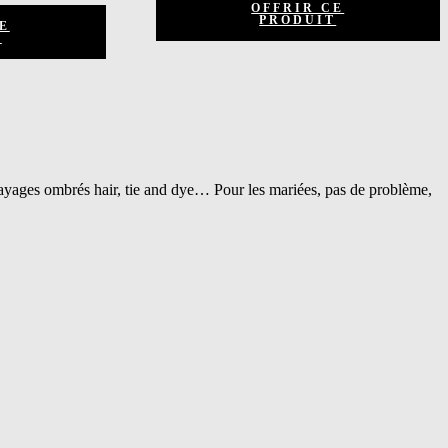
OFFRIR CE
PRODUIT
E
T
layages ombrés hair, tie and dye… Pour les mariées, pas de problème,