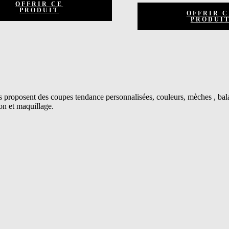
OFFRIR CE
PRODUIT
OFFRIR C
PRODUI
s proposent des coupes tendance personnalisées, couleurs, mèches , ba
on et maquillage.