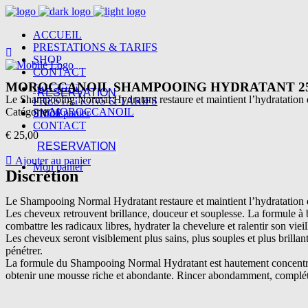
ACCUEIL
PRESTATIONS & TARIFS
SHOP
CONTACT
MOROCCANOIL SHAMPOOING HYDRATANT 2
ACCUEIL
RESERVATION
Le Shampooing Normal Hydratant restaure et maintient l’hydratation
PRESTATIONS & TARIFS
Catégorie
MOROCCANOIL
SHOP
Mon panier
CONTACT
€
25,00
RESERVATION
Ajouter au panier
Mon panier
Discrétion
Le Shampooing Normal Hydratant restaure et maintient l’hydratation de
Les cheveux retrouvent brillance, douceur et souplesse. La formule à b
combattre les radicaux libres, hydrater la chevelure et ralentir son viei
Les cheveux seront visiblement plus sains, plus souples et plus brillan
pénétrer.
La formule du Shampooing Normal Hydratant est hautement concentrée 
obtenir une mousse riche et abondante. Rincer abondamment, complét