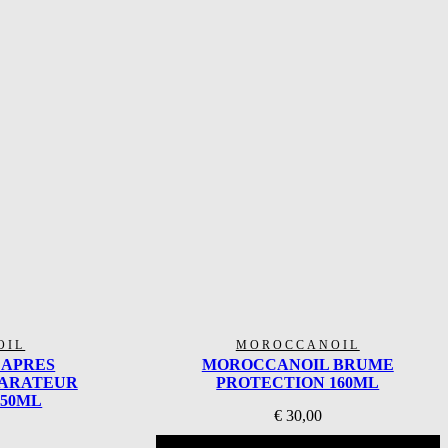
OIL
MOROCCANOIL
 APRES
MOROCCANOIL BRUME
PARATEUR
PROTECTION 160ML
250ML
€
30,00